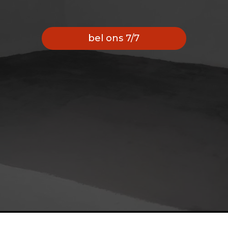
bel ons 7/7
CONTACTFORMULIER
We gebruiken uw gegevens enkel
en alleen voor het maken van een